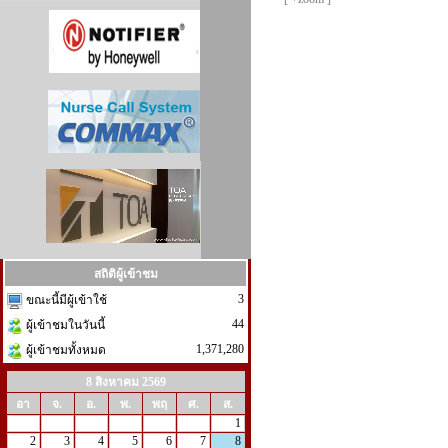
สถิติผู้เข้าชม
3
ขณะนี้มีผู้เข้าใช้
44
ผู้เข้าชมในวันนี้
1,371,280
ผู้เข้าชมทั้งหมด
8 สิงหาคม 2569
อา
จ.
อ.
พ.
พฤ
ศ.
ส.
1
2
3
4
5
6
7
8