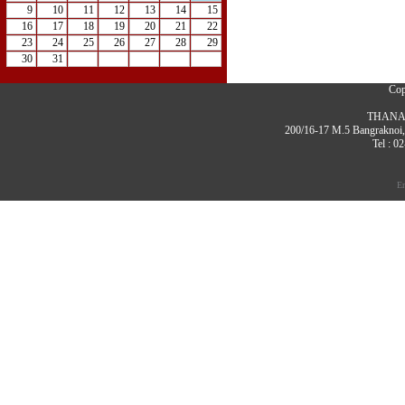
9
10
11
12
13
14
15
16
17
18
19
20
21
22
23
24
25
26
27
28
29
30
31
Cop
THANAW
200/16-17 M.5 Bangrakno
Tel : 0
E