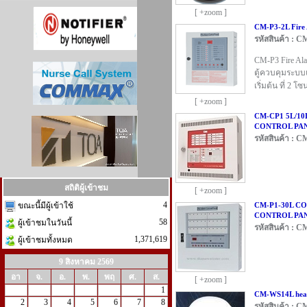
[ +zoom ]
CM-P3-2L Fire 
รหัสสินค้า : 
CM-P3 Fire Ala
ตู้ควบคุมระบบ
เริ่มต้น ที่ 2 โ
[ +zoom ]
CM-CP1 5L/1
CONTROL PA
รหัสสินค้า : 
สถิติผู้เข้าชม
[ +zoom ]
4
ขณะนี้มีผู้เข้าใช้
CM-P1-30L C
CONTROL PA
58
ผู้เข้าชมในวันนี้
รหัสสินค้า : 
1,371,619
ผู้เข้าชมทั้งหมด
9 สิงหาคม 2569
อา
จ.
อ.
พ.
พฤ
ศ.
ส.
[ +zoom ]
1
CM-WS14L heat
2
3
4
5
6
7
8
รหัสสินค้า : 