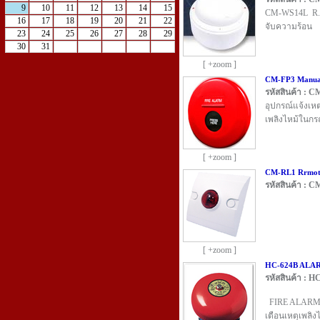
9
10
11
12
13
14
15
CM-WS14L R.O
16
17
18
19
20
21
22
จับความร้อน
23
24
25
26
27
28
29
30
31
[ +zoom ]
CM-FP3 Manual
รหัสสินค้า : 
อุปกรณ์แจ้งเหต
เพลิงไหม้ในกรณ
[ +zoom ]
CM-RL1 Rrmote
รหัสสินค้า : 
[ +zoom ]
HC-624B ALAR
รหัสสินค้า : H
FIRE ALARM B
เตือนเหตุเพลิง