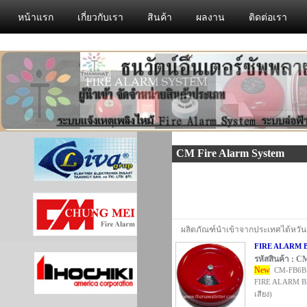
หน้าแรก
เกี่ยวกับเรา
สินค้า
ผลงาน
ติดต่อเรา
CM Fire Alarm System
ผลิตภัณฑ์นำเข้าจากประเทศไต้หวัน
FIRE ALARM BEL
รหัสสินค้า : 
New
CM-FB6B
FIRE ALARM BE
เสียง)